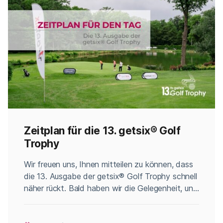
Zeitplan für die 13. getsix® Golf
Trophy
Categories
Wir freuen uns, Ihnen mitteilen zu können, dass
die 13. Ausgabe der getsix® Golf Trophy schnell
näher rückt. Bald haben wir die Gelegenheit, uns
bei diesem außergewöhnlichen Event zu
versammeln, das sowohl Golf-Enthusiasten als