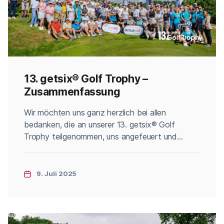
13. getsix® Golf Trophy –
Zusammenfassung
Categories
Wir möchten uns ganz herzlich bei allen
bedanken, die an unserer 13. getsix® Golf
Trophy teilgenommen, uns angefeuert und
unterstützt haben. Wie jedes Jahr, haben wir
das sportliche Geschehen und die
Begleitveranstaltungen in Bildern festgehalten,
9. Juli 2025
die wir Ihnen auf unserem Flickr-Profil zur
Verfügung stellen. Die Fotos haben wir für Sie in
Alben gruppiert: The Best […]