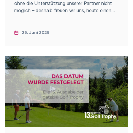
ohne die Unterstützung unserer Partner nicht
möglich – deshalb freuen wir uns, heute einen
davon vorzustellen: amavat®. amavat® ist ein
europäisches Netzwerk von Umsatzsteuer-
Experten, das Unternehmen mit
25. Juni 2025
grenzüberschreitender Tätigkeit im E-Commerce
unterstützt. Dank lokaler Fachkenntnisse und
eines ganzheitlichen Ansatzes vereinfacht
amavat® die komplexe Welt der Steuern und […]