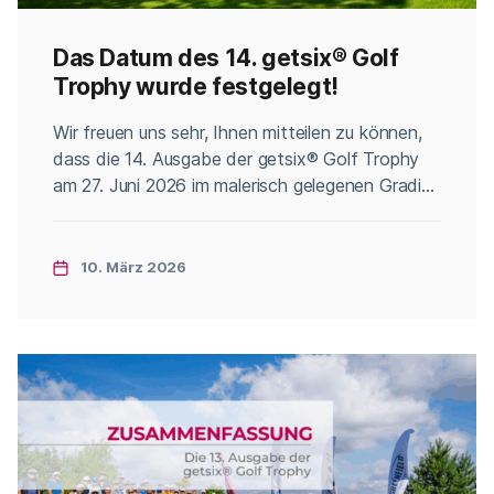
Das Datum des 14. getsix® Golf
Trophy wurde festgelegt!
Categories
Wir freuen uns sehr, Ihnen mitteilen zu können,
dass die 14. Ausgabe der getsix® Golf Trophy
am 27. Juni 2026 im malerisch gelegenen Gradi
Golf Club & Spa (Brzeźno 1, 55-110 Prusice)
stattfinden wird. Diese einzigartige
Veranstaltung ist eine hervorragende
10. März 2026
Gelegenheit zur Integration, Entspannung und
zum Knüpfen wertvoller Geschäftskontakte.
Inmitten wunderschöner Landschaften und
einer großartigen Atmosphäre […]