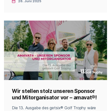
auch Amateure zusammenbringt. Nachfolgend
26. Juni 2025
finden Sie den detaillierten Zeitplan der
Veranstaltung: 07:30 Frühstück – für die Gäste,
die bereits am Vorabend in […]
Wir stellen stolz unseren Sponsor
und Mitorganisator vor – amavat®!
Categories
Die 13. Ausgabe des getsix® Golf Trophy wäre