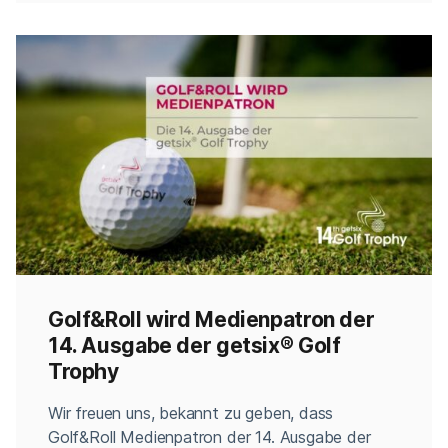
des getsix® Golf Trophy haben die Teilnehmer
nicht nur die Möglichkeit, […]
Golf&Roll wird Medienpatron der
14. Ausgabe der getsix® Golf
Trophy
Categories
Wir freuen uns, bekannt zu geben, dass
Golf&Roll Medienpatron der 14. Ausgabe der