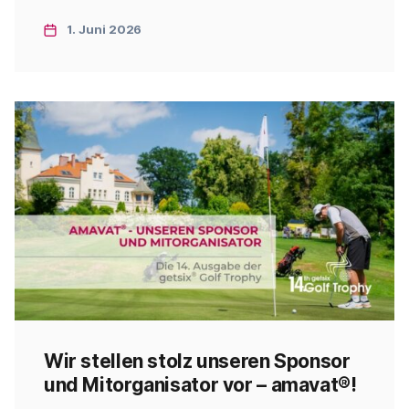
versammeln, das sowohl Golf-Enthusiasten als
auch Amateure zusammenbringt. Nachfolgend
1. Juni 2026
finden Sie den detaillierten Zeitplan der
Veranstaltung: 07:30 Frühstück – für die Gäste,
die bereits am Vorabend in […]
Wir stellen stolz unseren Sponsor
und Mitorganisator vor – amavat®!