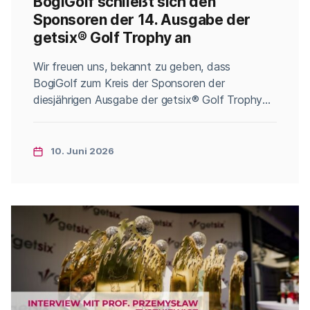
BogiGolf schließt sich den
Sponsoren der 14. Ausgabe der
getsix® Golf Trophy an
Categories
Wir freuen uns, bekannt zu geben, dass
BogiGolf zum Kreis der Sponsoren der
diesjährigen Ausgabe der getsix® Golf Trophy
stößt. BogiGolf ist ein Golfshop, der seit 2004
auf dem polnischen Markt tätig ist. BogiGolf
bietet Ausrüstung renommierter Golfmarken,
10. Juni 2026
professionelles Schläger-Fitting,
Serviceleistungen sowie Zubehör, das Golfer
sowohl vor dem ersten Abschlag als auch bei
der weiteren […]