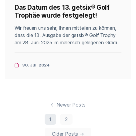
Das Datum des 13. getsix® Golf
Trophäe wurde festgelegt!
Categories
Wir freuen uns sehr, Ihnen mitteilen zu können,
dass die 13. Ausgabe der getsix® Golf Trophy
am 28. Juni 2025 im malerisch gelegenen Gradi
Golf Club & Spa (Brzeźno 1, 55-110 Prusice)
stattfinden wird. Diese einzigartige
Veranstaltung ist eine hervorragende
30. Juli 2024
Gelegenheit zur Integration, Entspannung und
zum Knüpfen wertvoller Geschäftskontakte.
Inmitten wunderschöner Landschaften und
einer großartigen […]
Seitennummerierung
←
Newer
Posts
der
1
2
Older
Posts
→