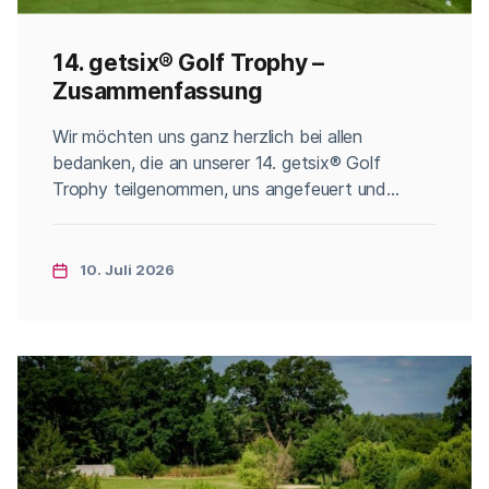
14. getsix® Golf Trophy –
Zusammenfassung
Categories
Wir möchten uns ganz herzlich bei allen
bedanken, die an unserer 14. getsix® Golf
Trophy teilgenommen, uns angefeuert und
unterstützt haben. Wie jedes Jahr, haben wir
das sportliche Geschehen und die
Begleitveranstaltungen in Bildern festgehalten,
10. Juli 2026
die wir Ihnen auf unserem Flickr-Profil zur
Verfügung stellen. Die Fotos haben wir für Sie in
Alben gruppiert: Ein kurzes […]