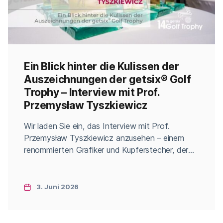
Ein Blick hinter die Kulissen der
Auszeichnungen der getsix® Golf
Trophy – Interview mit Prof.
Przemysław Tyszkiewicz
Categories
Wir laden Sie ein, das Interview mit Prof.
Przemysław Tyszkiewicz anzusehen – einem
renommierten Grafiker und Kupferstecher, der
mit der Eugeniusz-Geppert-Akademie der
Bildenden Künste in Wrocław verbunden ist. Der
Künstler spezialisiert sich unter anderem auf
3. Juni 2026
Kupferstich, Radierung und Aquatinta, und seine
Werke zeichnen sich seit Jahren durch
außergewöhnliche Präzision, Charakter und