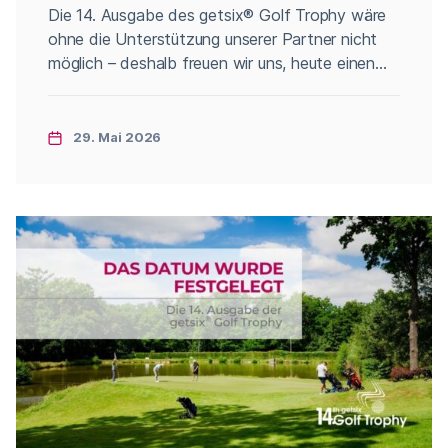
Categories
Die 14. Ausgabe des getsix® Golf Trophy wäre
ohne die Unterstützung unserer Partner nicht
möglich – deshalb freuen wir uns, heute einen
davon vorzustellen: amavat®. amavat® ist ein
europäisches Netzwerk von Umsatzsteuer-
Experten, das Unternehmen mit
29. Mai 2026
grenzüberschreitender Tätigkeit im E-Commerce
unterstützt. Dank lokaler Fachkenntnisse und
eines ganzheitlichen Ansatzes vereinfacht
amavat® die komplexe Welt der Steuern und […]