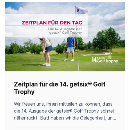
Respekt vor traditionellen grafischen […]
Zeitplan für die 14. getsix® Golf
Trophy
Categories
Wir freuen uns, Ihnen mitteilen zu können, dass
die 14. Ausgabe der getsix® Golf Trophy schnell
näher rückt. Bald haben wir die Gelegenheit, uns
bei diesem außergewöhnlichen Event zu