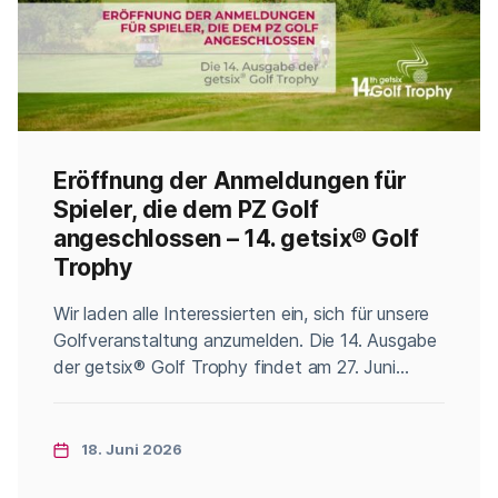
Eröffnung der Anmeldungen für
Spieler, die dem PZ Golf
angeschlossen – 14. getsix® Golf
Trophy
Categories
Wir laden alle Interessierten ein, sich für unsere
Golfveranstaltung anzumelden. Die 14. Ausgabe
der getsix® Golf Trophy findet am 27. Juni
2026 auf dem malerischen Gelände des Gradi
Golf Clubs (Brzeźno 1, 55-110 Prusice) statt. Wir
ermutigen alle Interessierten, sich für das Turnier
18. Juni 2026
anzumelden und daran teilzunehmen. Während